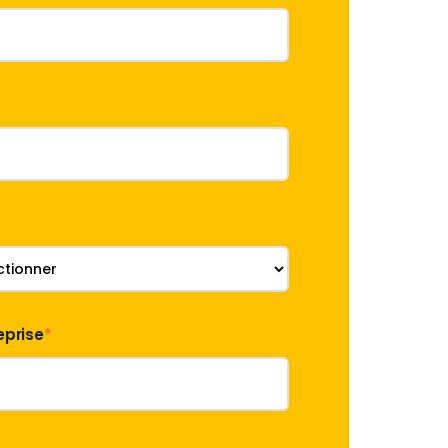
eprise
*