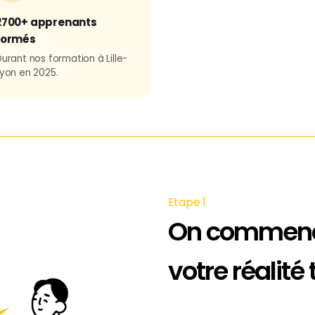
2700+ apprenants
formés
urant nos formation à Lille-
yon en 2025.
Etape 1
On commenc
votre réalité 