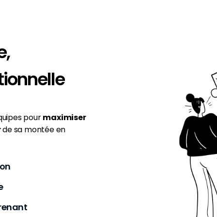
e,
ionnelle
équipes pour
maximiser
r
de sa montée en
ion
e
prenant