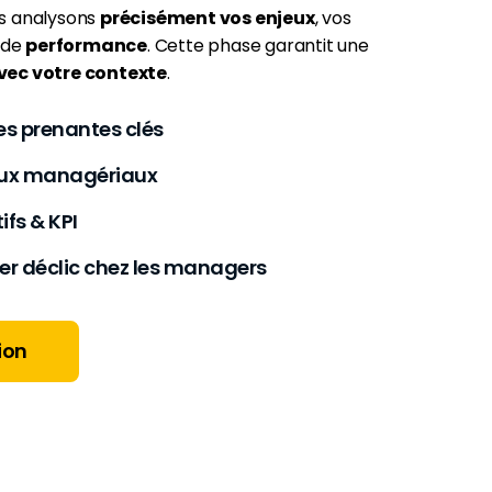
us analysons
précisément vos enjeux
, vos
s de
performance
. Cette phase garantit une
vec votre contexte
.
es prenantes clés
eux managériaux
ifs & KPI
er déclic chez les managers
ion