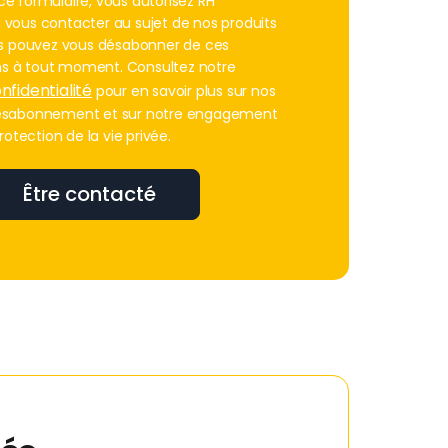
e formulaire, vous autorisez RH
vous contacter au sujet de nos produits
us pouvez vous désabonner de ces
 à tout moment. Consultez notre
nfidentialité
pour en savoir plus sur nos
ésabonnement et sur notre engagement
rotection de la vie privée.