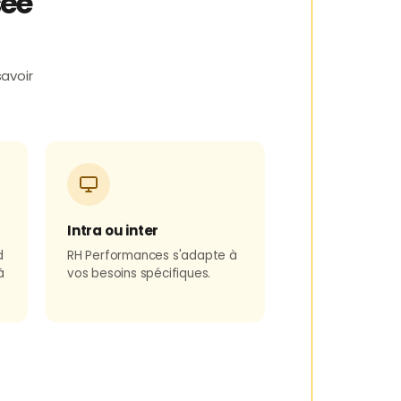
sée
savoir
Intra ou inter
d
RH Performances s'adapte à
à
vos besoins spécifiques.