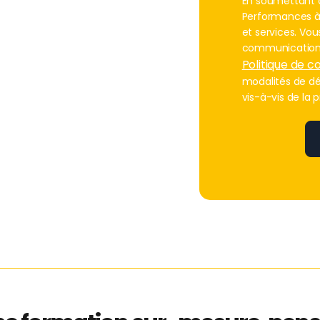
En soumettant c
Performances à 
et services. Vo
communications
Politique de co
modalités de d
vis-à-vis de la p