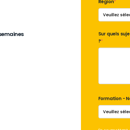
Région
*
s semaines
Sur quels su
?
*
Formation - N