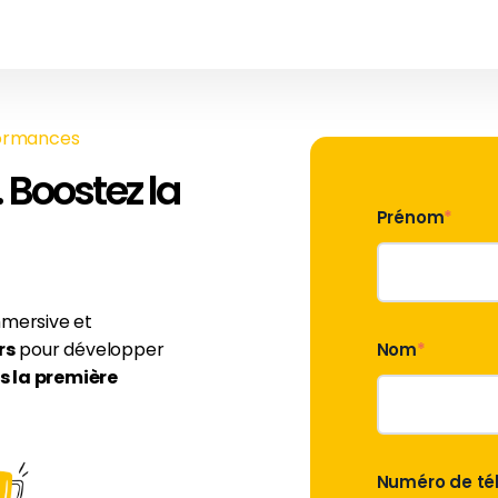
formances
Boostez la
Prénom
*
mmersive et
rs
pour développer
Nom
*
s la première
Numéro de té